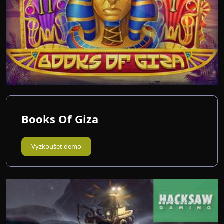
Books Of Giza
Vyzkoušet demo