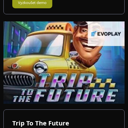
Vyzkoušet demo
Trip To The Future