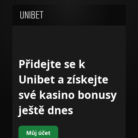
Přidejte se k
Unibet a získejte
své kasino bonusy
ještě dnes
Můj účet