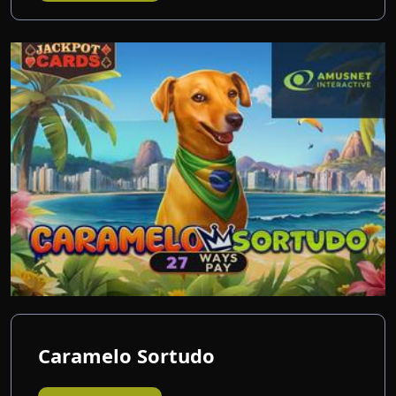
Caramelo Sortudo