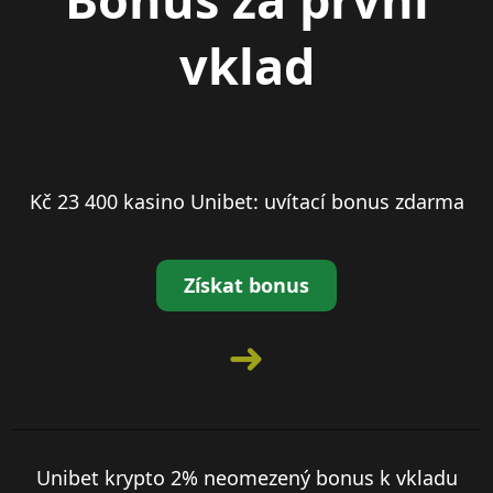
vklad
Kč 23 400 kasino Unibet: uvítací bonus zdarma
Získat bonus
Unibet krypto 2% neomezený bonus k vkladu