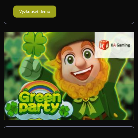
Vyzkoušet demo