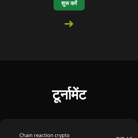
शुरू करें
टूर्नामेंट
Chain reaction crypto