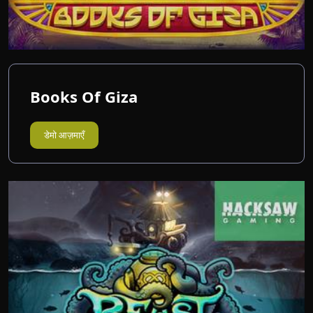
Books Of Giza
डेमो आज़माएँ