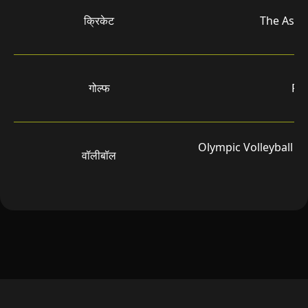
क्रिकेट
The Ashe
गोल्फ
Ryd
Olympic Volleyball 
वॉलीबॉल