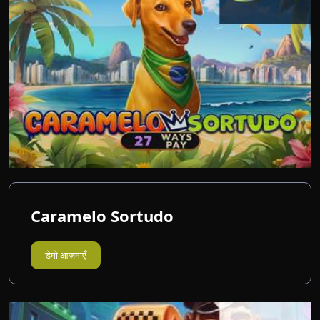
Caramelo Sortudo
डेमो आज़माएँ