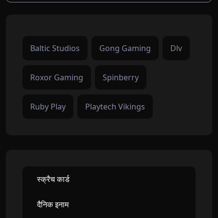
Baltic Studios
Gong Gaming
Dlv
Roxor Gaming
Spinberry
Ruby Play
Playtech Vikings
स्क्रैच कार्ड
दैनिक इनाम