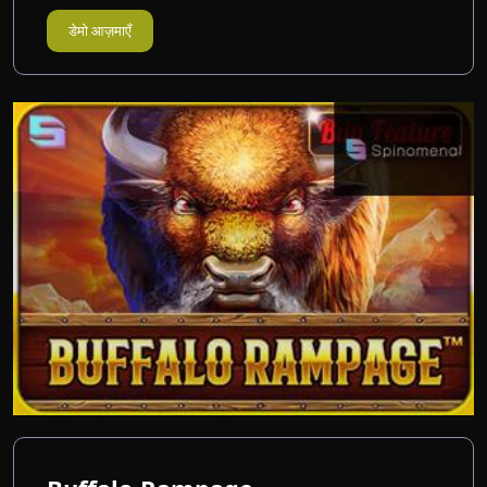
डेमो आज़माएँ