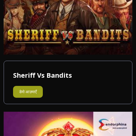
Sheriff Vs Bandits
डेमो आज़माएँ