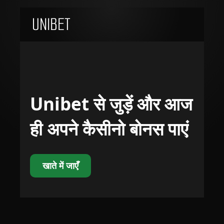
Unibet से जुड़ें और आज
ही अपने कैसीनो बोनस पाएं
खाते में जाएँ