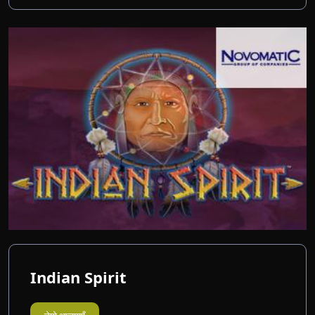
Indian Spirit