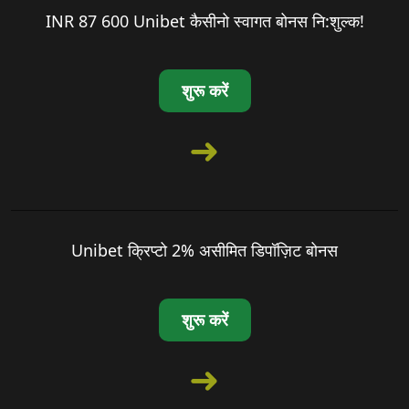
INR 87 600 Unibet कैसीनो स्वागत बोनस नि:शुल्क!
शुरू करें
Unibet क्रिप्टो 2% असीमित डिपॉज़िट बोनस
शुरू करें