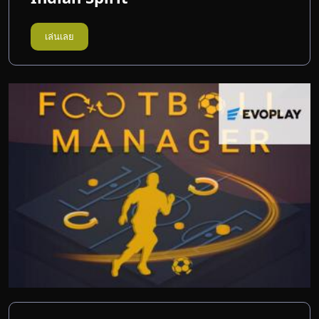
เล่นเลย