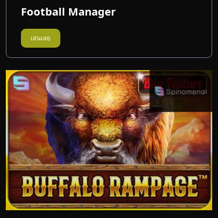
Football Manager
เล่นเลย