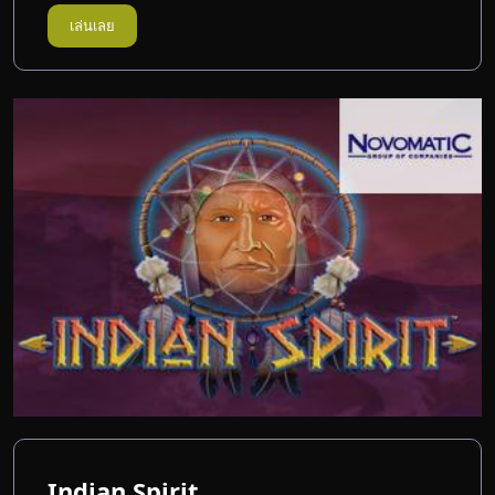
เล่นเลย
Indian Spirit