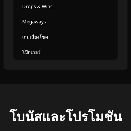
Drops & Wins
Megaways
เกมเสี่ยงโชค
โป๊กเกอร์
โบนัสและโปรโมชัน