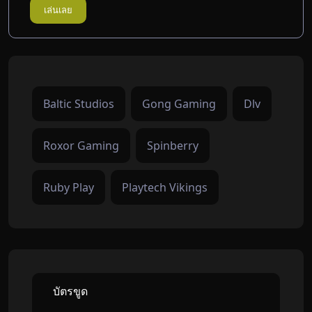
เล่นเลย
Baltic Studios
Gong Gaming
Dlv
Roxor Gaming
Spinberry
Ruby Play
Playtech Vikings
บัตรขูด