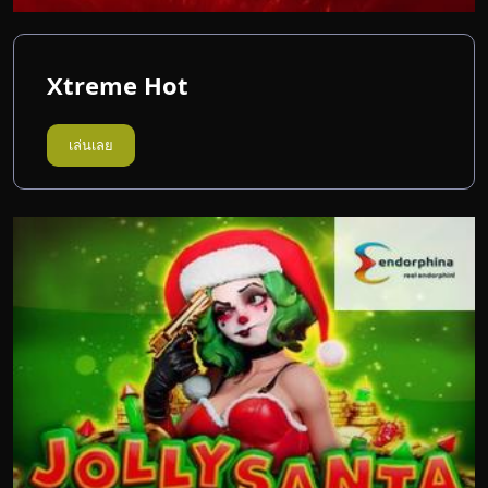
Xtreme Hot
เล่นเลย