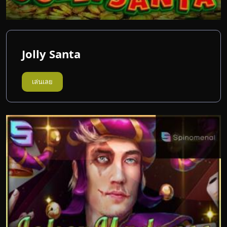
Jolly Santa
เล่นเลย