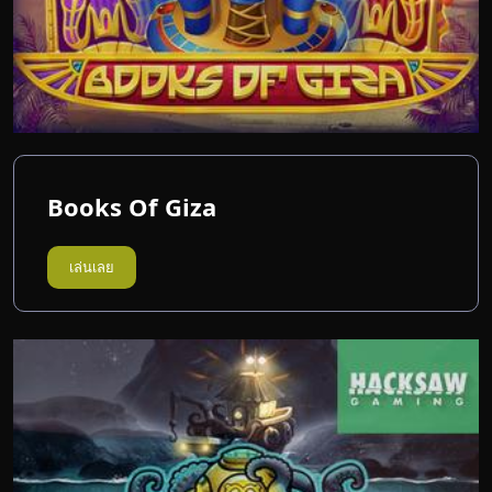
Books Of Giza
เล่นเลย