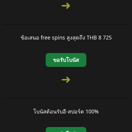
ข้อเสนอ free spins สูงสุดถึง THB 8 725
ขอรับโบนัส
โบนัสต้อนรับอี-สปอร์ต 100%