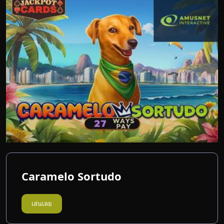
Caramelo Sortudo
เล่นเลย