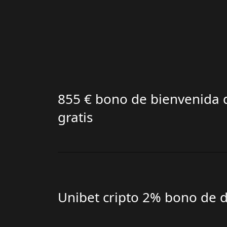
855 € bono de bienvenida d
gratis
Unibet cripto 2% bono de d