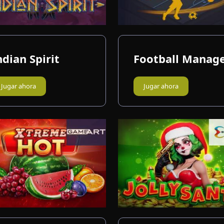
ndian Spirit
Football Manag
Jugar ahora
Jugar ahora