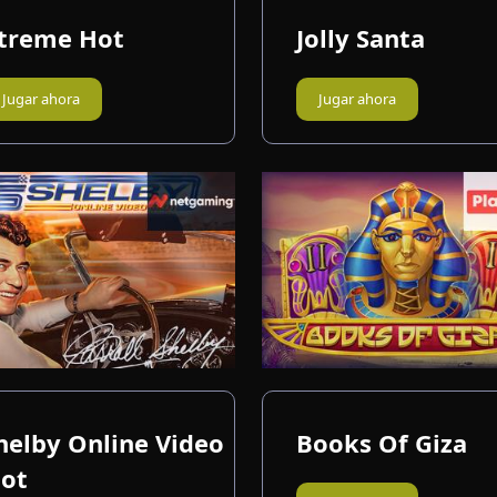
treme Hot
Jolly Santa
Jugar ahora
Jugar ahora
helby Online Video
Books Of Giza
lot