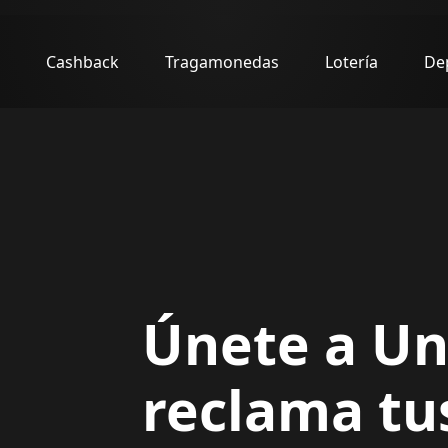
Cashback
Tragamonedas
Lotería
Dep
Únete a Un
reclama tu