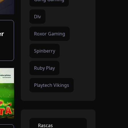
Dlv
er
Roxor Gaming
Spinberry
Ruby Play
Playtech Vikings
Rascas