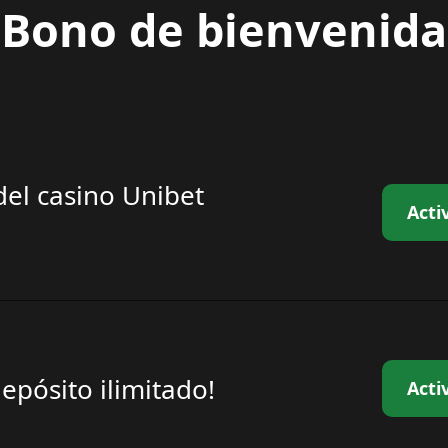
Bono de bienvenida
el casino Unibet
Acti
epósito ilimitado!
Acti