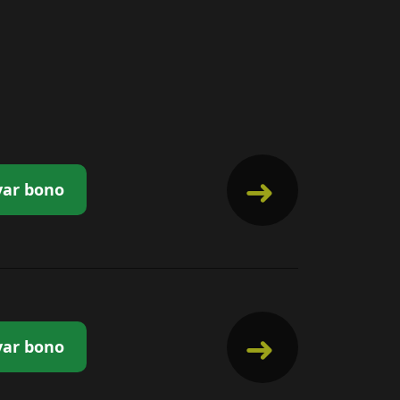
var bono
var bono