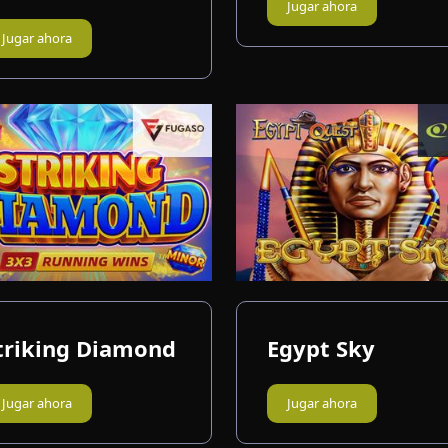
Jugar ahora
Jugar ahora
triking Diamond
Egypt Sky
Jugar ahora
Jugar ahora