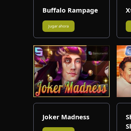
Buffalo Rampage
X
Jugar ahora
Joker Madness
S
S